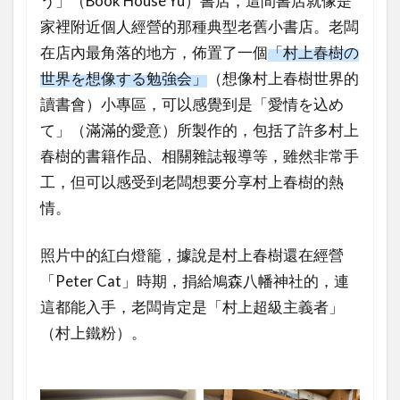
う」（Book House Yu）書店，這間書店就像是
家裡附近個人經營的那種典型老舊小書店。老闆
在店內最角落的地方，佈置了一個
「村上春樹の
世界を想像する勉強会」
（想像村上春樹世界的
讀書會）小專區，可以感覺到是「愛情を込め
て」（滿滿的愛意）所製作的，包括了許多村上
春樹的書籍作品、相關雜誌報導等，雖然非常手
工，但可以感受到老闆想要分享村上春樹的熱
情。
照片中的紅白燈籠，據說是村上春樹還在經營
「Peter Cat」時期，捐給鳩森八幡神社的，連
這都能入手，老闆肯定是「村上超級主義者」
（村上鐵粉）。