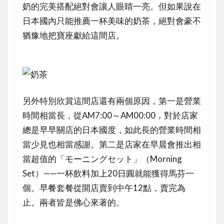
奶的完美搭配絕對會讓人眼睛一亮。但如果說在
日本國內只能推薦一杯美味的奶茶，絕對會豪不
猶豫地把寶座獻給這間店。
另外特別欣賞這間店還有兩個原因，第一是營業
時間相當長，從AM7:00～AM00:00，對於店家
總是早早關店的日本國度，如此長的營業時間相
當少見也相當感謝。第二是店家在早晨會推出相
當超值的「モーニングセット」（Morning
Set）——一杯飲料加上20日圓就能獲得馬芬一
個。早餐套餐從開店賣到中午12點，賣完為
止。兩者皆是佛心來著的。