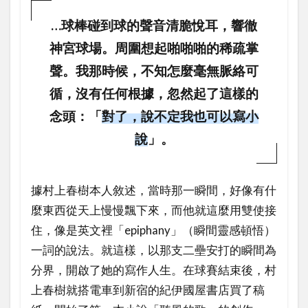
…球棒碰到球的聲音清脆悅耳，響徹
神宮球場。周圍想起啪啪啪的稀疏掌
聲。我那時候，不知怎麼毫無脈絡可
循，沒有任何根據，忽然起了這樣的
念頭：「
對了，說不定我也可以寫小
說
」。
據村上春樹本人敘述，當時那一瞬間，好像有什
麼東西從天上慢慢飄下來，而他就這麼用雙使接
住，像是英文裡「epiphany」（瞬間靈感頓悟）
一詞的說法。就這樣，以那支二壘安打的瞬間為
分界，開啟了她的寫作人生。在球賽結束後，村
上春樹就搭電車到新宿的紀伊國屋書店買了稿