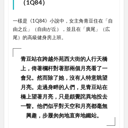
（1Q84）
一樣是《1Q84》小說中，女主角青豆住在「自
由之丘」（自由が丘），並且在「廣尾」（広
尾）的高級健身房上班。
青豆站在跨越外苑西大街的人行天橋
上，倚著欄杆對著那兩個月亮看了一
會兒。然而除了她，沒有人特意眺望
月亮。走過身畔的人們，見青豆站在
橋上望著月亮，只是頗覺詫異地投去
一瞥。他們似乎對天空和月亮都毫無
興趣，步履匆匆地直奔地鐵站。