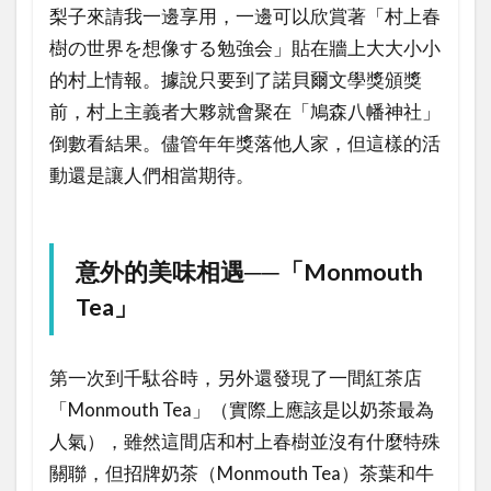
梨子來請我一邊享用，一邊可以欣賞著「村上春
樹の世界を想像する勉強会」貼在牆上大大小小
的村上情報。據說只要到了諾貝爾文學獎頒獎
前，村上主義者大夥就會聚在「鳩森八幡神社」
倒數看結果。儘管年年獎落他人家，但這樣的活
動還是讓人們相當期待。
意外的美味相遇──「Monmouth
Tea」
第一次到千駄谷時，另外還發現了一間紅茶店
「Monmouth Tea」（實際上應該是以奶茶最為
人氣），雖然這間店和村上春樹並沒有什麼特殊
關聯，但招牌奶茶（Monmouth Tea）茶葉和牛