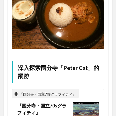
深入探索國分寺「Peter Cat」的
蹤跡
『国分寺・国立70sグラフィティ』
『国分寺・国立70sグラ
フィティ』