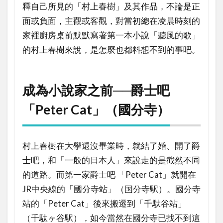
釋自己所見的「村上春樹」及其作品，不論是正
面或負面，主觀或客觀，對當初總在凌晨時刻的
家裡廚房桌前默默寫著第一本小說「聽風的歌」
的村上春樹來說，是怎麼也都料想不到的事吧。
成為小說家之前──爵士吧
「Peter Cat」（國分寺）
村上春樹在大學還沒畢業時，就結了婚、開了爵
士吧，和「一般的日本人」來說走的是截然不同
的道路。而第一家爵士吧 「Peter Cat」就開在
JR中央線的「國分寺站」（国分寺駅）。國分寺
站的「Peter Cat」後來搬遷到「千馱谷站」
（千駄ヶ谷駅），如今當然在國分寺已找不到這