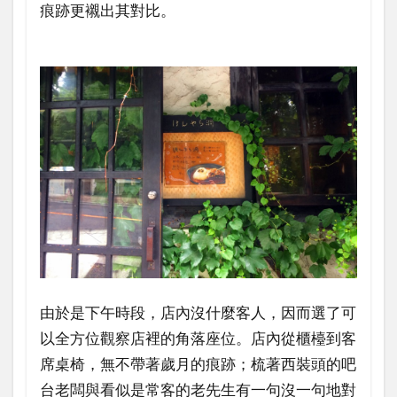
痕跡更襯出其對比。
由於是下午時段，店內沒什麼客人，因而選了可
以全方位觀察店裡的角落座位。店內從櫃檯到客
席桌椅，無不帶著歲月的痕跡；梳著西裝頭的吧
台老闆與看似是常客的老先生有一句沒一句地對