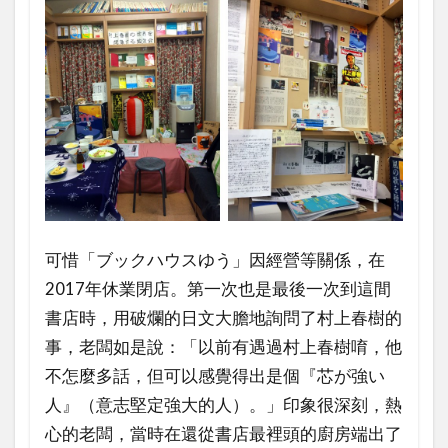
可惜「ブックハウスゆう」因經營等關係，在
2017年休業閉店。第一次也是最後一次到這間
書店時，用破爛的日文大膽地詢問了村上春樹的
事，老闆如是說：「以前有遇過村上春樹唷，他
不怎麼多話，但可以感覺得出是個『芯が強い
人』（意志堅定強大的人）。」印象很深刻，熱
心的老闆，當時在還從書店最裡頭的廚房端出了