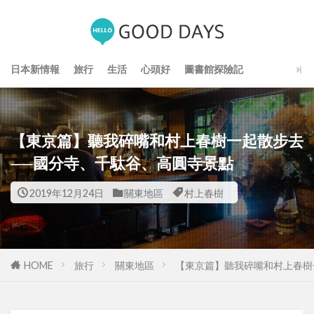
日本新情報
旅行
生活
心頭好
圖書館探險記
【東京篇】聽我碎嘴和村上春樹一起散步去
──國分寺、千駄谷、高圓寺景點
2019年12月24日
關東地區
村上春樹
HOME
旅行
關東地區
【東京篇】聽我碎嘴和村上春樹