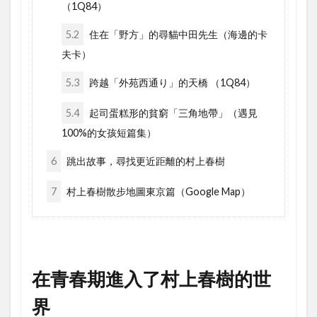
（1Q84）
5.2
住在「野方」的尋貓中田先生（海邊的卡
夫卡）
5.3
跨越「外苑西通り」的天橋 （1Q84）
5.4
起司蛋糕形的貧窮「三角地帶」（遇見
100%的女孩短篇集）
6
跳出故事，尋找更近距離的村上春樹
7
村上春樹散步地圖東京篇（Google Map）
在青春期進入了村上春樹的世
界