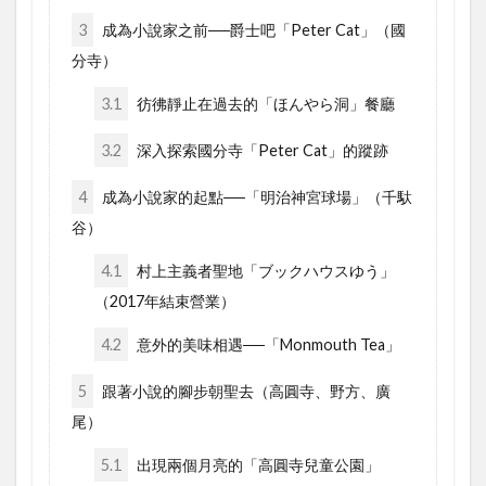
3
成為小說家之前──爵士吧「Peter Cat」（國
分寺）
3.1
彷彿靜止在過去的「ほんやら洞」餐廳
3.2
深入探索國分寺「Peter Cat」的蹤跡
4
成為小說家的起點──「明治神宮球場」（千馱
谷）
4.1
村上主義者聖地「ブックハウスゆう」
（2017年結束營業）
4.2
意外的美味相遇──「Monmouth Tea」
5
跟著小說的腳步朝聖去（高圓寺、野方、廣
尾）
5.1
出現兩個月亮的「高圓寺兒童公園」