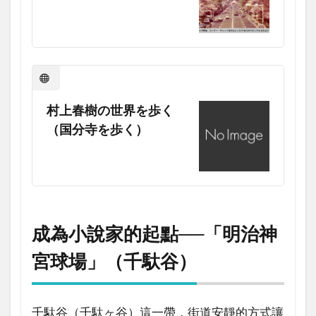
村上春樹の世界を歩く
（国分寺を歩く）
成為小說家的起點──「明治神
宮球場」（千馱谷）
千馱谷（千駄ヶ谷）這一帶，街道安靜的方式讓