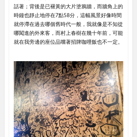
話著；背後是已褪黃的大片塗鴉牆，而牆角上的
時鐘也靜止地停在7點58分，這幅風景好像時間
就停滯在過去哪個舊時代一般，我就像是不知從
哪闖進的外來客，而村上春樹在幾十年前，可能
就在我旁邊的座位品嚐著招牌咖哩飯也不一定。