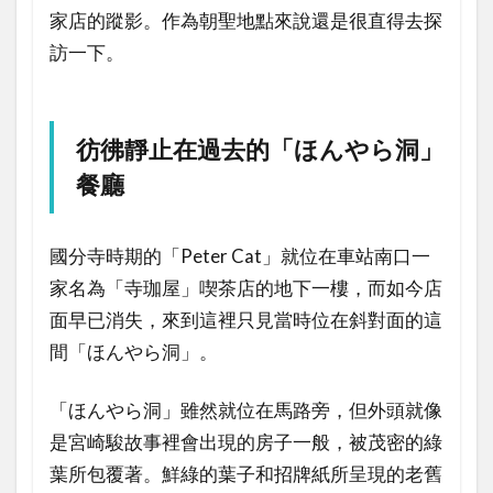
家店的蹤影。作為朝聖地點來說還是很直得去探
訪一下。
彷彿靜止在過去的「ほんやら洞」
餐廳
國分寺時期的「Peter Cat」就位在車站南口一
家名為「寺珈屋」喫茶店的地下一樓，而如今店
面早已消失，來到這裡只見當時位在斜對面的這
間「ほんやら洞」。
「ほんやら洞」雖然就位在馬路旁，但外頭就像
是宮崎駿故事裡會出現的房子一般，被茂密的綠
葉所包覆著。鮮綠的葉子和招牌紙所呈現的老舊