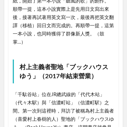
紙，開始了第一本小說「聽風的歌」的創作。
順帶一提，這本小說實際上是先用日文寫出來
後，接著再試著用英文寫一次，最後再把英文翻
譯（移植）回日文而完成的。再順帶一提，這第
一本小說，也同時獲得了群像新人獎。（鼓
掌…）
村上主義者聖地「ブックハウス
ゆう」（2017年結束營業）
「千馱谷站」位在JR總武線的「代代木站」
（代々木駅）與「信濃町站」（信濃町駅）之
間。第一次到這裡時，拜訪了被稱為村上主義者
（喜愛村上春樹的人）聖地的「ブックハウスゆ