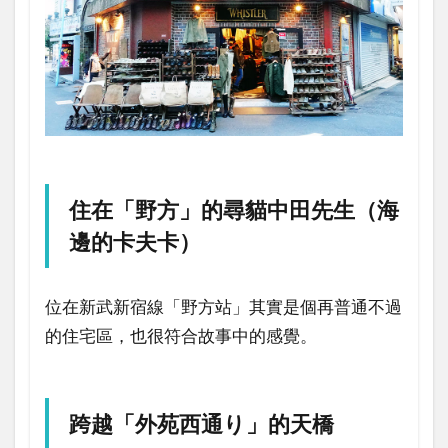
住在「野方」的尋貓中田先生（海
邊的卡夫卡）
位在新武新宿線「野方站」其實是個再普通不過
的住宅區，也很符合故事中的感覺。
跨越「外苑西通り」的天橋